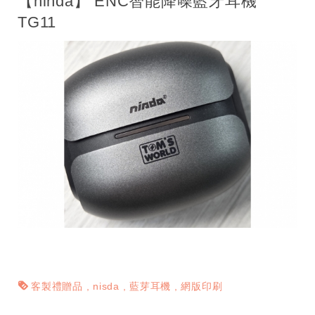
【ninda】 ENC智能降噪藍牙耳機
TG11
客製禮贈品
nisda
藍芽耳機
網版印刷